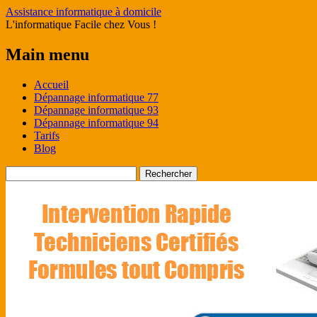
Assistance informatique à domicile
L'informatique Facile chez Vous !
Main menu
Skip
Accueil
to
Dépannage informatique 77
content
Dépannage informatique 93
Dépannage informatique 94
Tarifs
Blog
Rechercher :