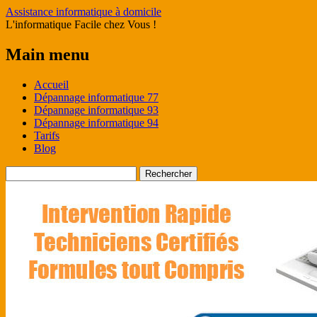
Assistance informatique à domicile
L'informatique Facile chez Vous !
Main menu
Skip
Accueil
to
Dépannage informatique 77
content
Dépannage informatique 93
Dépannage informatique 94
Tarifs
Blog
Rechercher :