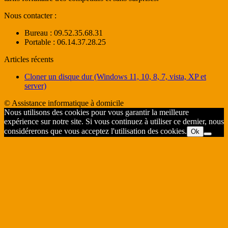
Nous contacter :
Bureau : 09.52.35.68.31
Portable : 06.14.37.28.25
Articles récents
Cloner un disque dur (Windows 11, 10, 8, 7, vista, XP et
server)
© Assistance informatique à domicile
Nous utilisons des cookies pour vous garantir la meilleure
expérience sur notre site. Si vous continuez à utiliser ce dernier, nous
considérerons que vous acceptez l'utilisation des cookies.
Ok