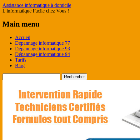
Assistance informatique à domicile
L'informatique Facile chez Vous !
Main menu
Skip
Accueil
to
Dépannage informatique 77
content
Dépannage informatique 93
Dépannage informatique 94
Tarifs
Blog
Rechercher :