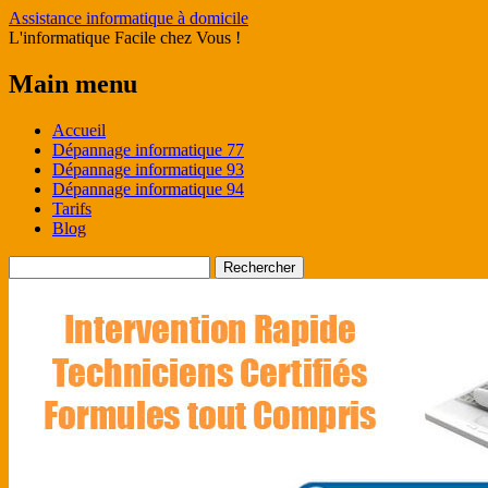
Assistance informatique à domicile
L'informatique Facile chez Vous !
Main menu
Skip
Accueil
to
Dépannage informatique 77
content
Dépannage informatique 93
Dépannage informatique 94
Tarifs
Blog
Rechercher :