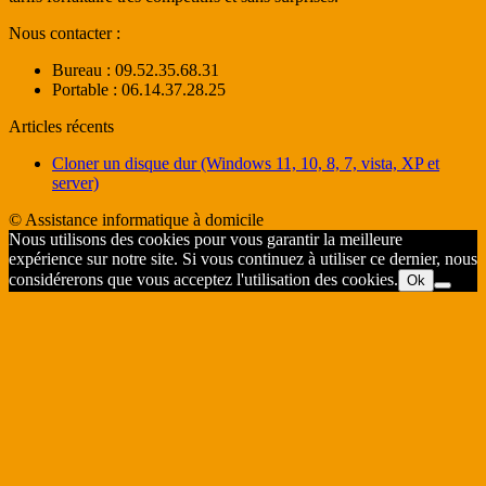
Nous contacter :
Bureau : 09.52.35.68.31
Portable : 06.14.37.28.25
Articles récents
Cloner un disque dur (Windows 11, 10, 8, 7, vista, XP et
server)
© Assistance informatique à domicile
Nous utilisons des cookies pour vous garantir la meilleure
expérience sur notre site. Si vous continuez à utiliser ce dernier, nous
considérerons que vous acceptez l'utilisation des cookies.
Ok