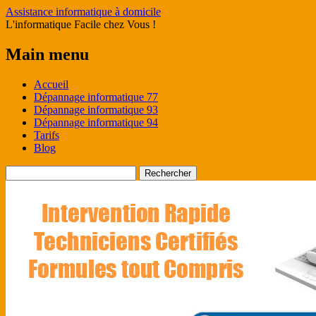
Assistance informatique à domicile
L'informatique Facile chez Vous !
Main menu
Skip
Accueil
to
Dépannage informatique 77
content
Dépannage informatique 93
Dépannage informatique 94
Tarifs
Blog
Rechercher :