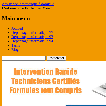
Assistance informatique à domicile
L'informatique Facile chez Vous !
Main menu
Skip
Accueil
to
Dépannage informatique 77
content
Dépannage informatique 93
Dépannage informatique 94
Tarifs
Blog
Rechercher :