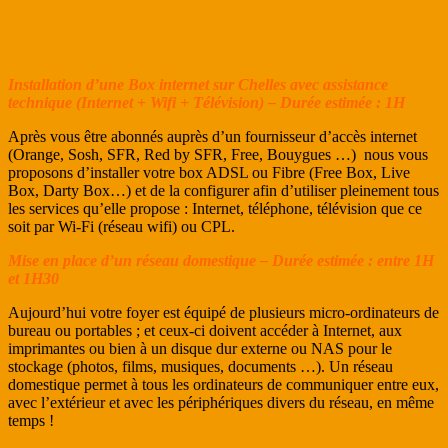
Installation d’une Box internet sur Chelles avec assistance
technique (Internet + Wifi + Télévision) – Durée estimée : 1H
Après vous être abonnés auprès d’un fournisseur d’accès internet
(Orange, Sosh, SFR, Red by SFR, Free, Bouygues …) nous vous
proposons d’installer votre box ADSL ou Fibre (Free Box, Live
Box, Darty Box…) et de la configurer afin d’utiliser pleinement tous
les services qu’elle propose : Internet, téléphone, télévision que ce
soit par Wi-Fi (réseau wifi) ou CPL.
Mise en place d’un réseau domestique – Durée estimée : entre 1H
et 1H30
Aujourd’hui votre foyer est équipé de plusieurs micro-ordinateurs de
bureau ou portables ; et ceux-ci doivent accéder à Internet, aux
imprimantes ou bien à un disque dur externe ou NAS pour le
stockage (photos, films, musiques, documents …). Un réseau
domestique permet à tous les ordinateurs de communiquer entre eux,
avec l’extérieur et avec les périphériques divers du réseau, en même
temps !