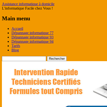
Assistance informatique à domicile
L'informatique Facile chez Vous !
Main menu
Skip
Accueil
to
Dépannage informatique 77
content
Dépannage informatique 93
Dépannage informatique 94
Tarifs
Blog
Rechercher :