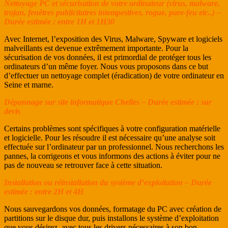
Nettoyage PC et sécurisation de votre ordinateur (virus, malware,
trojan, fenêtres publicitaires intempestives, rogue, pare-feu etc..) –
Durée estimée : entre 1H et 1H30
Avec Internet, l’exposition des Virus, Malware, Spyware et logiciels
malveillants est devenue extrêmement importante. Pour la
sécurisation de vos données, il est primordial de protéger tous les
ordinateurs d’un même foyer. Nous vous proposons dans ce but
d’effectuer un nettoyage complet (éradication) de votre ordinateur en
Seine et marne.
Dépannage sur site informatique Chelles – Durée estimée : sur
devis
Certains problèmes sont spécifiques à votre configuration matérielle
et logicielle. Pour les résoudre il est nécessaire qu’une analyse soit
effectuée sur l’ordinateur par un professionnel. Nous recherchons les
pannes, la corrigeons et vous informons des actions à éviter pour ne
pas de nouveau se retrouver face à cette situation.
Installation ou réinstallation du système d’exploitation – Durée
estimée : entre 2H et 4H
Nous sauvegardons vos données, formatage du PC avec création de
partitions sur le disque dur, puis installons le système d’exploitation
que vous désirez, avec tous les drivers nécessaires à son bon