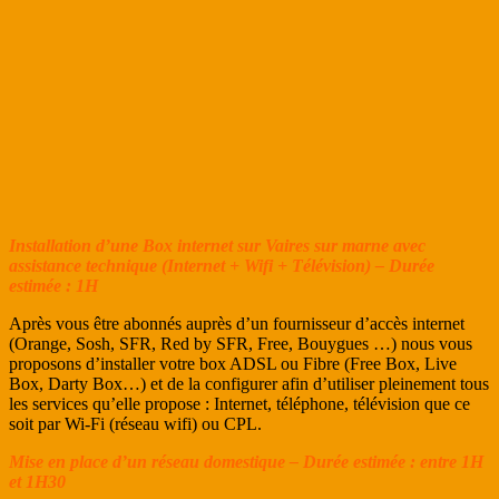
Installation d’une Box internet sur Vaires sur marne avec
assistance technique (Internet + Wifi + Télévision) – Durée
estimée : 1H
Après vous être abonnés auprès d’un fournisseur d’accès internet
(Orange, Sosh, SFR, Red by SFR, Free, Bouygues …) nous vous
proposons d’installer votre box ADSL ou Fibre (Free Box, Live
Box, Darty Box…) et de la configurer afin d’utiliser pleinement tous
les services qu’elle propose : Internet, téléphone, télévision que ce
soit par Wi-Fi (réseau wifi) ou CPL.
Mise en place d’un réseau domestique – Durée estimée : entre 1H
et 1H30