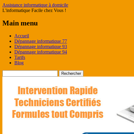
Assistance informatique à domicile
L'informatique Facile chez Vous !
Main menu
Skip
Accueil
to
Dépannage informatique 77
content
Dépannage informatique 93
Dépannage informatique 94
Tarifs
Blog
Rechercher :