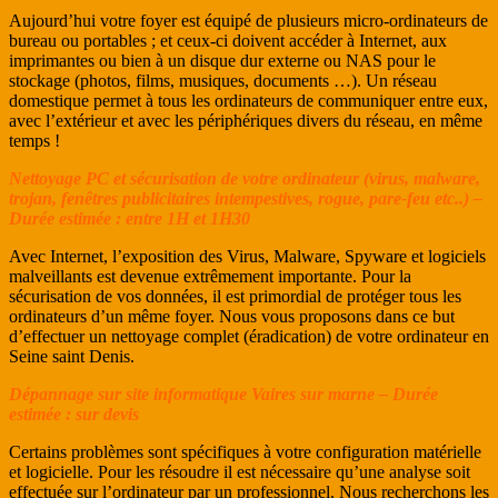
Aujourd’hui votre foyer est équipé de plusieurs micro-ordinateurs de
bureau ou portables ; et ceux-ci doivent accéder à Internet, aux
imprimantes ou bien à un disque dur externe ou NAS pour le
stockage (photos, films, musiques, documents …). Un réseau
domestique permet à tous les ordinateurs de communiquer entre eux,
avec l’extérieur et avec les périphériques divers du réseau, en même
temps !
Nettoyage PC et sécurisation de votre ordinateur (virus, malware,
trojan, fenêtres publicitaires intempestives, rogue, pare-feu etc..) –
Durée estimée : entre 1H et 1H30
Avec Internet, l’exposition des Virus, Malware, Spyware et logiciels
malveillants est devenue extrêmement importante. Pour la
sécurisation de vos données, il est primordial de protéger tous les
ordinateurs d’un même foyer. Nous vous proposons dans ce but
d’effectuer un nettoyage complet (éradication) de votre ordinateur en
Seine saint Denis.
Dépannage sur site informatique Vaires sur marne – Durée
estimée : sur devis
Certains problèmes sont spécifiques à votre configuration matérielle
et logicielle. Pour les résoudre il est nécessaire qu’une analyse soit
effectuée sur l’ordinateur par un professionnel. Nous recherchons les