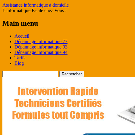
Assistance informatique à domicile
L'informatique Facile chez Vous !
Main menu
Skip
Accueil
to
Dépannage informatique 77
content
Dépannage informatique 93
Dépannage informatique 94
Tarifs
Blog
Rechercher :