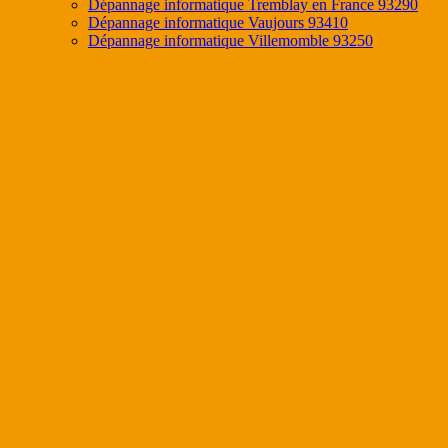
Dépannage informatique Tremblay en France 93290
Dépannage informatique Vaujours 93410
Dépannage informatique Villemomble 93250