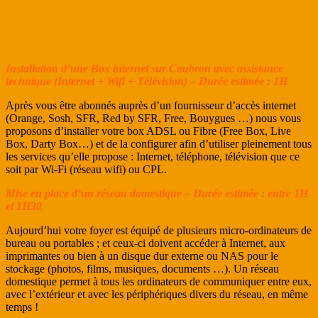
Installation d’une Box internet sur Coubron avec assistance
technique (Internet + Wifi + Télévision) – Durée estimée : 1H
Après vous être abonnés auprès d’un fournisseur d’accès internet
(Orange, Sosh, SFR, Red by SFR, Free, Bouygues …) nous vous
proposons d’installer votre box ADSL ou Fibre (Free Box, Live
Box, Darty Box…) et de la configurer afin d’utiliser pleinement tous
les services qu’elle propose : Internet, téléphone, télévision que ce
soit par Wi-Fi (réseau wifi) ou CPL.
Mise en place d’un réseau domestique – Durée estimée : entre 1H
et 1H30
Aujourd’hui votre foyer est équipé de plusieurs micro-ordinateurs de
bureau ou portables ; et ceux-ci doivent accéder à Internet, aux
imprimantes ou bien à un disque dur externe ou NAS pour le
stockage (photos, films, musiques, documents …). Un réseau
domestique permet à tous les ordinateurs de communiquer entre eux,
avec l’extérieur et avec les périphériques divers du réseau, en même
temps !