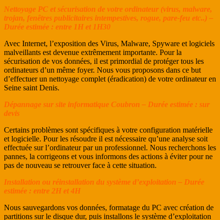
Nettoyage PC et sécurisation de votre ordinateur (virus, malware,
trojan, fenêtres publicitaires intempestives, rogue, pare-feu etc..) –
Durée estimée : entre 1H et 1H30
Avec Internet, l’exposition des Virus, Malware, Spyware et logiciels
malveillants est devenue extrêmement importante. Pour la
sécurisation de vos données, il est primordial de protéger tous les
ordinateurs d’un même foyer. Nous vous proposons dans ce but
d’effectuer un nettoyage complet (éradication) de votre ordinateur en
Seine saint Denis.
Dépannage sur site informatique Coubron – Durée estimée : sur
devis
Certains problèmes sont spécifiques à votre configuration matérielle
et logicielle. Pour les résoudre il est nécessaire qu’une analyse soit
effectuée sur l’ordinateur par un professionnel. Nous recherchons les
pannes, la corrigeons et vous informons des actions à éviter pour ne
pas de nouveau se retrouver face à cette situation.
Installation ou réinstallation du système d’exploitation – Durée
estimée : entre 2H et 4H
Nous sauvegardons vos données, formatage du PC avec création de
partitions sur le disque dur, puis installons le système d’exploitation